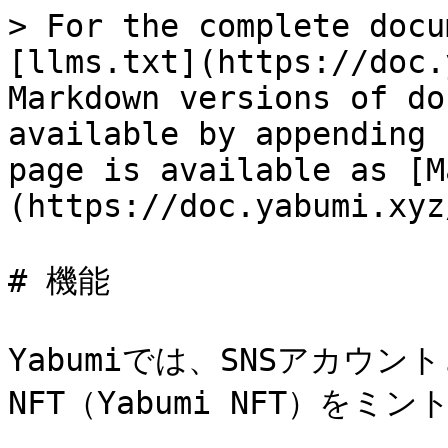
> For the complete docu
[llms.txt](https://doc.
Markdown versions of do
available by appending 
page is available as [M
(https://doc.yabumi.xyz
# 機能

Yabumiでは、SNSアカウ
NFT（Yabumi NFT）をミ