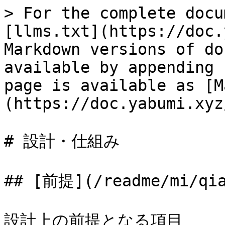
> For the complete docu
[llms.txt](https://doc.
Markdown versions of do
available by appending 
page is available as [M
(https://doc.yabumi.xyz
# 設計・仕組み

## [前提](/readme/mi/qia
設計上の前提となる項目
