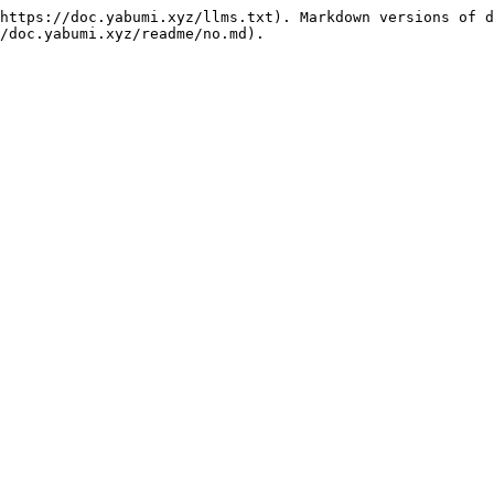
https://doc.yabumi.xyz/llms.txt). Markdown versions of d
/doc.yabumi.xyz/readme/no.md).
