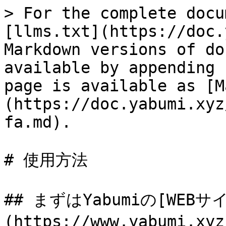
> For the complete docu
[llms.txt](https://doc.
Markdown versions of do
available by appending 
page is available as [M
(https://doc.yabumi.xyz
fa.md).

# 使用方法

## まずはYabumiの[WEBサ
(https://www.yabumi