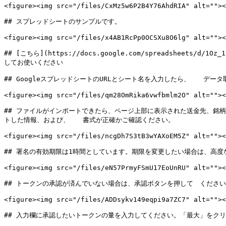
<figure><img src="/files/CxMz5w6P2B4Y76AhdRIA" alt=""><
## スプレッドシートのサンプルです。

<figure><img src="/files/x4AB1RcPp0OCSXu8O6lg" alt=""><
## [こちら](https://docs.google.com/spreadsheets/d
してお使いください

## GoogleスプレッドシートのURLとシート名を入力したら、　　デー
<figure><img src="/files/qm28OmRika6vwfbmlm2O" alt=""><
## ファイルがインポートできたら、ページ上部に表示された送金先、銘
トした情報、および、　　書式が正確かご確認ください。

<figure><img src="/files/ncgDh7S3tB3wYAXoEM5Z" alt=""><
## 署名の有効期限は1時間としています。期限を変更したい場合は、高度
<figure><img src="/files/eN57PrmyFSmU17EoUnRU" alt=""><
## トークンの承認が済んでいない場合は、承認ボタンを押して　ください
<figure><img src="/files/ADDsykv149eqpi9a7ZC7" alt=""><
## 入力欄に承認したいトークンの量を入力してください。「最大」をク