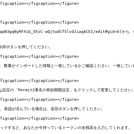
figcaption></figcaption></figure>

figcaption></figcaption></figure>

/1Oz_1apN3gqNyRFX1G_O5sC-wQj5udCf5lvdJiaqACEI/ed
タ取得ボタンを押してください。

figcaption></figcaption></figure>

柄、数量がインポートした情報と一致しているかご確認ください。一致してい
figcaption></figcaption></figure>

な設定の「Permit2署名の有効期限設定」をクリックして変更してください
figcaption></figcaption></figure>

。承認が済んでいる場合は、送信ボタンを押してください。

figcaption></figcaption></figure>

リックすると、あなたが今持っているトークンの全残高を入力してくれます。