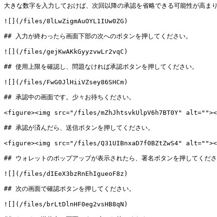
大きな数字を入力しておけば、次回以降の承認を省略できる可能性が高まり
![](/files/8lLwZigmAuOYL1IUw0ZG)

## 入力が終わったら画面下部の次へのボタンを押してください。

![](/files/gejKwAKkGyyzvwLr2vqC)

## 使用上限を確認し、問題なければ承認ボタンを押してください。

![](/files/FwG0JlHiiVZsey86SHCm)

## 承認中の画面です。少々お待ちください。

<figure><img src="/files/mZhJhtsvkUlpV6h7BT0Y" alt=""><
## 承認が済んだら、送信ボタンを押してください。

<figure><img src="/files/Q31UIBnxaD7f0BZtZwS4" alt=""><
## ウォレットのポップアップが表示されたら、署名ボタンを押してくださ
![](/files/dIEeX3bzRnEhIgueoF8z)

## 次の画面で確認ボタンを押してください。

![](/files/brLtDlnHF0eg2vsHB8qN)
