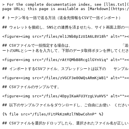
> For the complete documentation index, see [llms.txt](
page URLs; this page is available as [Markdown](https:/
# トークン等を一括で送る方法（送金先情報をCSVで一括インポート）

## ウォレットを接続し、SNSとの連携を済ませたら、サイト画面上部の一
<figure><img src="/files/ml1JNb8pIzUIA6L8V18h" alt=""><
## CSVファイルで一括指定する場合は、　　　　　　　　　　　　　「送
ートのURLとシート名を入力して、下部のデータ取得ボタンを押してくださ
<figure><img src="/files/rAtYQMbB8Rcg1lGYnViq" alt=""><
## インポートするCSVファイル、スプレッドシートは以下の　　サンプ
<figure><img src="/files/zVGCF3e0OWQsARmKjW81" alt=""><
## CSVファイルのサンプルです。

<figure><img src="/files/4DpyIKaAFU3YzgLVuHVS" alt=""><
## 以下のサンプルファイルをダウンロードし、ご自由にお使い　ください
{% file src="/files/FitPkKzmRzlTNbwCohnP" %}

## CSVファイルを選択かドロップしたら、選択されたファイル名が正し