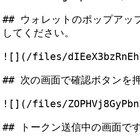
## ウォレットのポップアッ
してください。

![](/files/dIEeX3bzRnEh
## 次の画面で確認ボタンを
![](/files/ZOPHVj8GyPbn
## トークン送信中の画面で