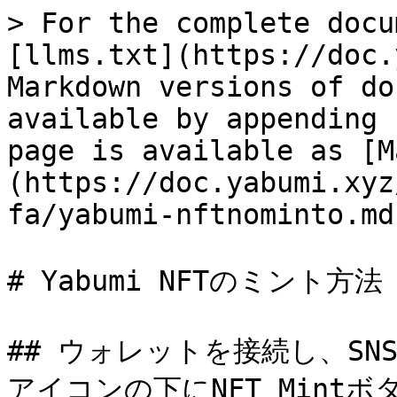
> For the complete docu
[llms.txt](https://doc.
Markdown versions of do
available by appending 
page is available as [M
(https://doc.yabumi.xyz
fa/yabumi-nftnominto.md)
# Yabumi NFTのミント方法

## ウォレットを接続し、S
アイコンの下にNFT Min