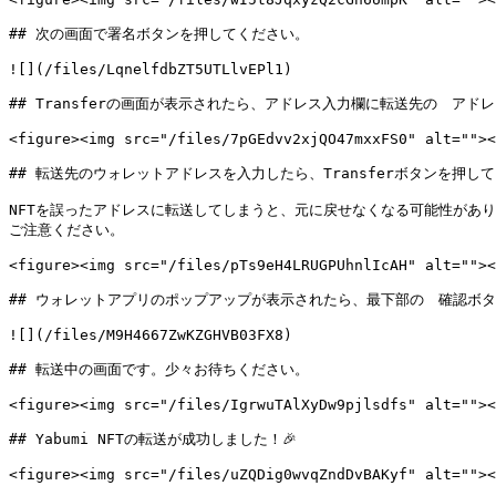
## 次の画面で署名ボタンを押してください。

![](/files/LqnelfdbZT5UTLlvEPl1)

## Transferの画面が表示されたら、アドレス入力欄に転送先の　アド
<figure><img src="/files/7pGEdvv2xjQO47mxxFS0" alt=""><
## 転送先のウォレットアドレスを入力したら、Transferボタンを押して
NFTを誤ったアドレスに転送してしまうと、元に戻せなくなる可能性がありま
ご注意ください。

<figure><img src="/files/pTs9eH4LRUGPUhnlIcAH" alt=""><
## ウォレットアプリのポップアップが表示されたら、最下部の　確認ボタ
![](/files/M9H4667ZwKZGHVB03FX8)

## 転送中の画面です。少々お待ちください。

<figure><img src="/files/IgrwuTAlXyDw9pjlsdfs" alt=""><
## Yabumi NFTの転送が成功しました！🎉

<figure><img src="/files/uZQDig0wvqZndDvBAKyf" alt=""><