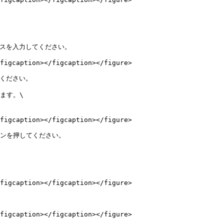
レスを入力してください。

figcaption></figcaption></figure>

ください。

す。\

figcaption></figcaption></figure>

ンを押してください。

figcaption></figcaption></figure>

figcaption></figcaption></figure>
