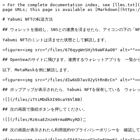
> For the complete documentation index, see [llms.txt](
page URLs; this page is available as [Markdown](https:/
# Yabumi NFTの転送方法

## ウォレットを接続し、SNSとの連携を済ませたら、アイコンの下の「N
Yabumi NFTのミントは済ませた状態として解説します。

<figure><img src="/files/676qygWnSHjh9aWFAaO0" alt=""><
## OpenSeaのサイトに飛びます。連携するウォレットアプリを　一覧か
以下、MetaMaskを例に解説します。

<figure><img src="/files/dIw6UD7as92yStRnBcCn" alt=""><
## ポップアップが表示されたら、Yabumi NFTを保有している　ウォ
![](/files/iTtiMDdkXI90caY6VlBB)

## 次の画面で接続ボタンを押してください。

![](/files/Rz6saEZnzm9rmaBMsyRD)こ

## 次の画面が表示されたら利用規約やプライバシーポリシーを　確認してAcc
<figure><img src="/files/wI5t8JqxyzQ2cGn6UmpK" alt=""><